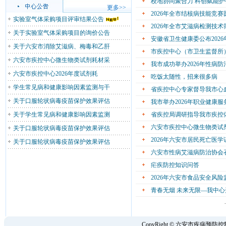
校地协同聚合力 科创赋能
更多>>
2026年全市结核病技能竞
实验室气体采购项目评审结果公告
2026年全市艾滋病检测技
关于实验室气体采购项目的询价公告
安徽省卫生健康委公布202
关于六安市消除艾滋病、梅毒和乙肝
市疾控中心（市卫生监督所）
六安市疾控中心微生物类试剂耗材采
我市成功举办2026年性病
六安市疾控中心2026年度试剂耗
吃饭太随性，招来很多病
学生常见病和健康影响因素监测与干
省疾控中心专家督导我市心
关于口服轮状病毒疫苗保护效果评估
我市举办2026年职业健康
关于学生常见病和健康影响因素监测
省疾控局调研指导我市疾控
六安市疾控中心微生物类试
关于口服轮状病毒疫苗保护效果评估
2026年六安市居民死亡医
关于口服轮状病毒疫苗保护效果评估
六安市性病艾滋病防治协会
疟疾防控知识问答
2026年六安市食品安全风
青春无烟 未来无限—我中
CopyRight © 六安市疾病