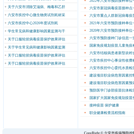
2022年六安市预防接种单
关于六安市消除艾滋病、梅毒和乙肝
六安市新冠病毒疫苗接种点
六安市疾控中心微生物类试剂耗材采
六安市重点人群新冠病毒疫
六安市疾控中心2026年度试剂耗
2021年六安市预防接种单
2020年六安市预防接种单
学生常见病和健康影响因素监测与干
六安市预防接种门诊信息一
关于口服轮状病毒疫苗保护效果评估
国家免疫规划疫苗儿童免疫程
关于学生常见病和健康影响因素监测
六安市结核病患者新型农村
关于口服轮状病毒疫苗保护效果评估
六安市疾控中心事业性收费
关于口服轮状病毒疫苗保护效果评估
六安市疾控中心委托水质检
建设项目职业病危害因素控
建设项目职业病危害因素预
预防医学门诊部疫苗抗体检
国家扩大国家免疫规划疫苗
接种疫苗 保护健康
职业健康检查流程指南
CopyRight © 六安市疾病