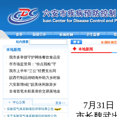
站内搜索
全国性病艾
本地新闻
本地新闻
·
我市多举措守护网络餐饮食品安
·
市市场监管局：“你点我检”守
·
我市上半年“三公”经费支出同
·
皖西竹制品俏销海外助力乡村振
·
六安新增4处“皖美休闲旅游乡
·
全省首笔水权基准价交易落地金
7月31
更多>>
实验室气体采购项目评审结果公告
市长魏武
关于实验室气体采购项目的询价公告