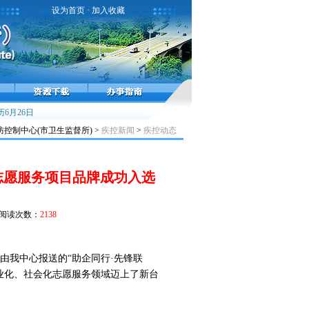
设为首页
·
加入收藏
行高峰，接种疫苗预防流感！
6月26日
雾霾天气健康提示
小儿麻痹症，不能太麻痹
控制中心(市卫生监督所) >
疾控新闻
>
疾控动态
志愿服务项目品牌成功入选
阅读次数：
2138
由我中心报送的“助企同行·先锋联
业化、社会化志愿服务领域迈上了新台