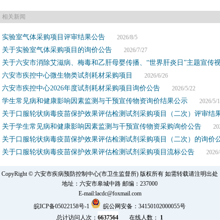
相关新闻
实验室气体采购项目评审结果公告
2026/8/5
关于实验室气体采购项目的询价公告
2026/7/27
关于六安市消除艾滋病、梅毒和乙肝母婴传播、“世界肝炎日”主题宣传
六安市疾控中心微生物类试剂耗材采购项目
2026/6/26
六安市疾控中心2026年度试剂耗材采购项目询价公告
2026/5/22
学生常见病和健康影响因素监测与干预宣传物资询价结果公示
2026/5/1
关于口服轮状病毒疫苗保护效果评估检测试剂采购项目（二次）评审结
关于学生常见病和健康影响因素监测与干预宣传物资采购询价公告
2026
关于口服轮状病毒疫苗保护效果评估检测试剂采购项目（二次）的询价
关于口服轮状病毒疫苗保护效果评估检测试剂采购项目流标公告
2026/4
CopyRight © 六安市疾病预防控制中心(市卫生监督所) 版权所有 如需转载请注明出处
地址：六安市皋城中路 邮编：237000
E-mail:lacdc@foxmail.com
皖ICP备05022158号-1
皖公网安备：34150102000055号
总计访问人次：
6637564
在线人数：
1