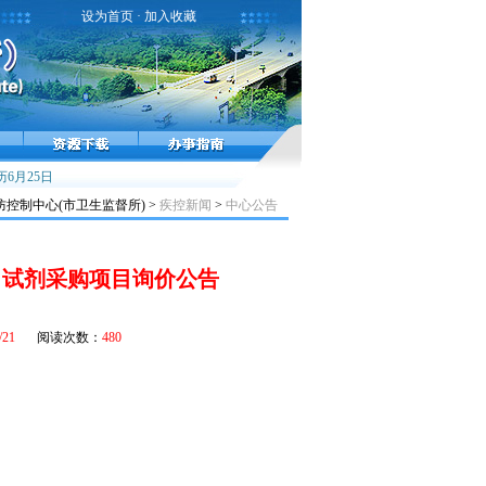
设为首页
·
加入收藏
流行高峰，接种疫苗预防流感！
6月25日
雾霾天气健康提示
小儿麻痹症，不能太麻痹
控制中心(市卫生监督所) >
疾控新闻
>
中心公告
目试剂采购项目询价公告
/21
阅读次数：
480