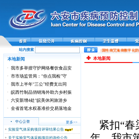
站内搜索
全国性病艾滋病数字化防
本地新闻
本地新闻
·
我市多举措守护网络餐饮食品安
·
市市场监管局：“你点我检”守
·
我市上半年“三公”经费支出同
·
皖西竹制品俏销海外助力乡村振
·
六安新增4处“皖美休闲旅游乡
·
全省首笔水权基准价交易落地金
紧扣“春
更多>>
实验室气体采购项目评审结果公告
年，我市
关于实验室气体采购项目的询价公告