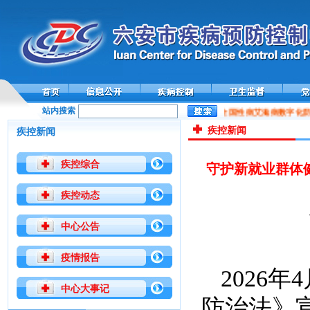
站内搜索
全国性病艾滋病数字化防
疾控新闻
疾控新闻
疾控综合
守护新就业群体
疾控动态
中心公告
疫情报告
2026
中心大事记
防治法》