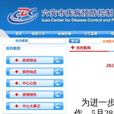
站内搜索
全国性病
疾控新闻
疾控新闻
疾控综合
2
疾控动态
中心公告
疫情报告
为进一
中心大事记
作，5月2