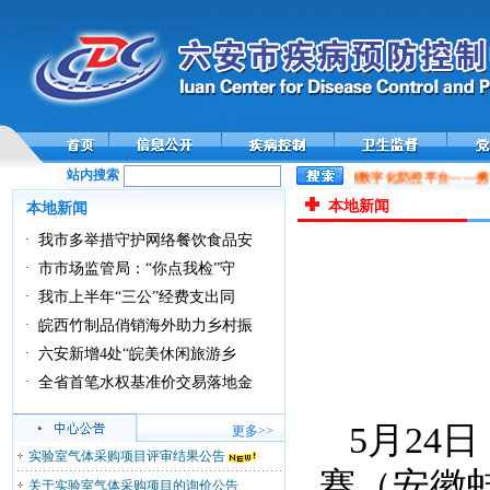
站内搜索
全国性病艾滋病数字化防控平台——携
本地新闻
本地新闻
·
我市多举措守护网络餐饮食品安
·
市市场监管局：“你点我检”守
·
我市上半年“三公”经费支出同
·
皖西竹制品俏销海外助力乡村振
·
六安新增4处“皖美休闲旅游乡
·
全省首笔水权基准价交易落地金
5月24
更多>>
实验室气体采购项目评审结果公告
赛（安徽
关于实验室气体采购项目的询价公告