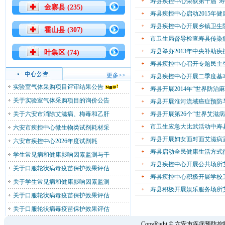
寿县疾控中心荣获第十届“寿
金寨县 (235)
寿县疾控中心启动2015年
寿县疾控中心开展乡镇卫生
霍山县 (307)
市卫生局督导检查寿县传染
寿县举办2013年中央补助
叶集区 (74)
寿县疾控中心召开专题民主
更多>>
寿县疾控中心开展二季度基
实验室气体采购项目评审结果公告
寿县开展2014年“世界防治
关于实验室气体采购项目的询价公告
寿县开展淮河流域癌症预防
关于六安市消除艾滋病、梅毒和乙肝
寿县开展第26个“世界艾滋
市卫生应急大比武活动中寿
六安市疾控中心微生物类试剂耗材采
寿县开展妇女面对面艾滋病
六安市疾控中心2026年度试剂耗
寿县启动全民健康生活方式
学生常见病和健康影响因素监测与干
寿县疾控中心开展公共场所
关于口服轮状病毒疫苗保护效果评估
寿县疾控中心积极开展学校
关于学生常见病和健康影响因素监测
寿县积极开展娱乐服务场所
关于口服轮状病毒疫苗保护效果评估
关于口服轮状病毒疫苗保护效果评估
CopyRight © 六安市疾病