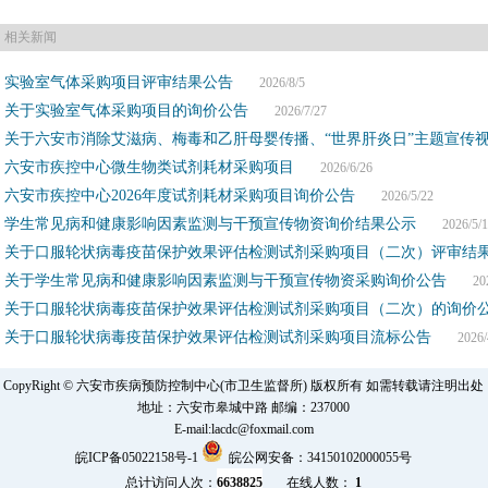
相关新闻
实验室气体采购项目评审结果公告
2026/8/5
关于实验室气体采购项目的询价公告
2026/7/27
关于六安市消除艾滋病、梅毒和乙肝母婴传播、“世界肝炎日”主题宣传
六安市疾控中心微生物类试剂耗材采购项目
2026/6/26
六安市疾控中心2026年度试剂耗材采购项目询价公告
2026/5/22
学生常见病和健康影响因素监测与干预宣传物资询价结果公示
2026/5/1
关于口服轮状病毒疫苗保护效果评估检测试剂采购项目（二次）评审结
关于学生常见病和健康影响因素监测与干预宣传物资采购询价公告
2026
关于口服轮状病毒疫苗保护效果评估检测试剂采购项目（二次）的询价
关于口服轮状病毒疫苗保护效果评估检测试剂采购项目流标公告
2026/4
CopyRight © 六安市疾病预防控制中心(市卫生监督所) 版权所有 如需转载请注明出处
地址：六安市皋城中路 邮编：237000
E-mail:lacdc@foxmail.com
皖ICP备05022158号-1
皖公网安备：34150102000055号
总计访问人次：
6638825
在线人数：
1