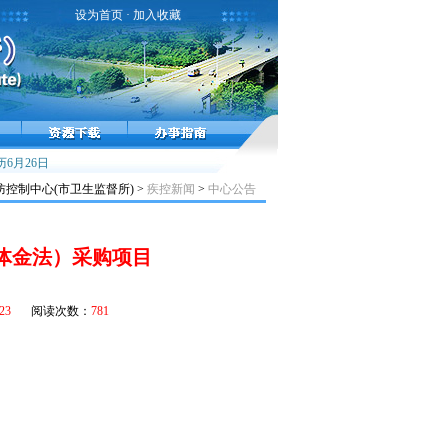
设为首页
·
加入收藏
6月26日
霾天气健康提示
小儿麻痹症，不能太麻痹
控制中心(市卫生监督所) >
疾控新闻
>
中心公告
体金法）采购项目
/23
阅读次数：
781